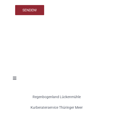
SENDEN!
Toggle
Navigation
Impressum
Regenbogenland Lückenmühle
Kurberaterservice Thüringer Meer
Datenschutz